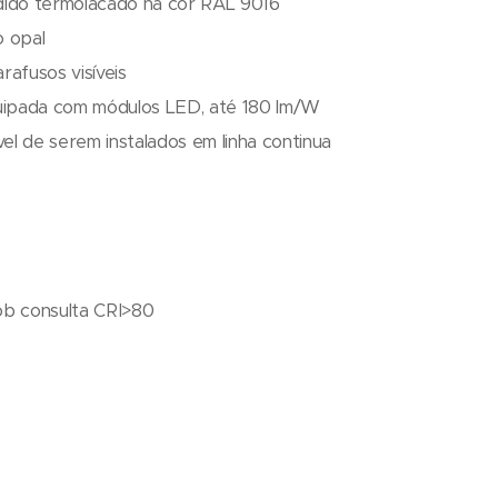
dido termolacado na cor RAL 9016
o opal
rafusos visíveis
quipada com módulos LED, até 180 lm/W
l de serem instalados em linha continua
b consulta CRI>80