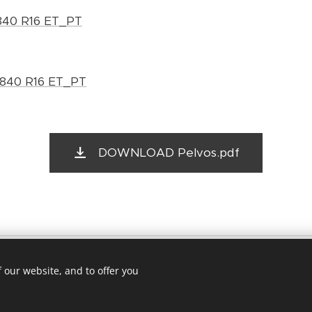
840 R16 ET_PT
 840 R16 ET_PT
DOWNLOAD Pelvos.pdf
Lda. Rua da Solidariedade 4, Zona Industrial de Alféloas, 3780-315 A
 our website, and to offer you
Política de Privacidade
Termos de utilização
Cookies