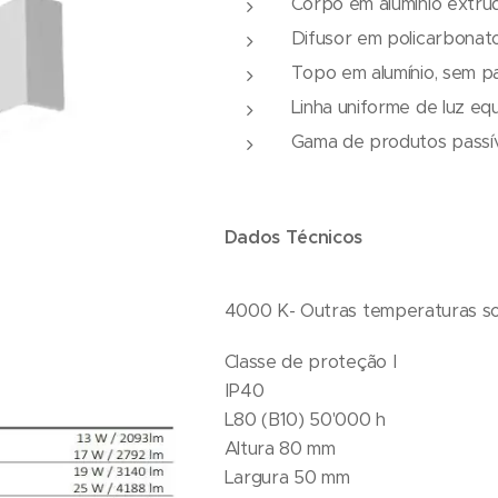
Corpo em alumínio extru
Difusor em policarbonat
Topo em alumínio, sem pa
Linha uniforme de luz e
Gama de produtos passíve
Dados Técnicos
4000 K- Outras temperaturas so
Classe de proteção I
IP40
L80 (B10) 50'000 h
Altura 80 mm
Largura 50 mm