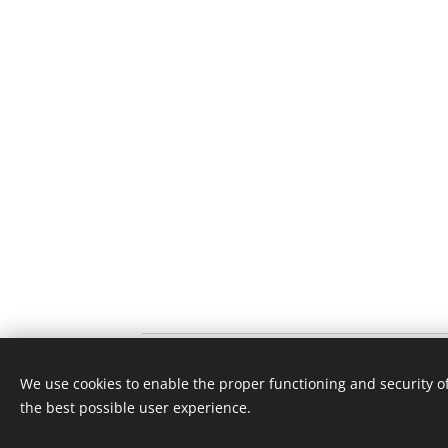
© 2025 Vetro, 
We use cookies to enable the proper functioning and security of
the best possible user experience.