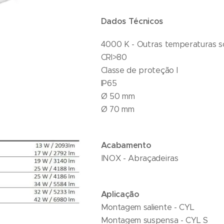
Dados Técnicos
4000 K - Outras temperaturas s
CRI>80
Classe de proteção I
IP65
Ø 50 mm
Ø 70 mm
Acabamento
INOX - Abraçadeiras
Aplicação
Montagem saliente - CYL
Montagem suspensa - CYL S