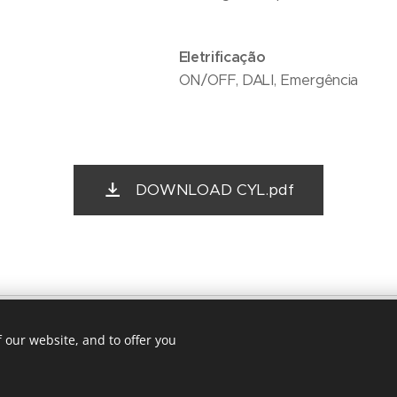
Eletrificação
ON/OFF, DALI, Emergência
DOWNLOAD CYL.pdf
Lda. Rua da Solidariedade 4, Zona Industrial de Alféloas, 3780-315 A
 our website, and to offer you
Política de Privacidade
Termos de utilização
Cookies