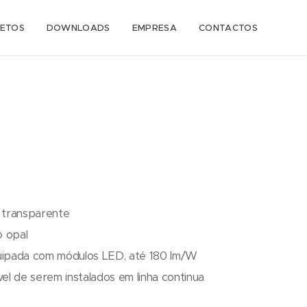
ETOS
DOWNLOADS
EMPRESA
CONTACTOS
 transparente
o opal
quipada com módulos LED, até 180 lm/W
l de serem instalados em linha continua